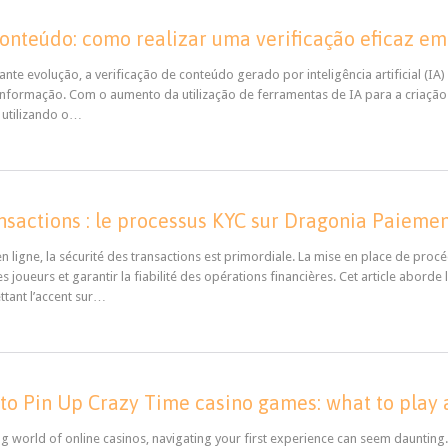
onteúdo: como realizar uma verificação eficaz e
te evolução, a verificação de conteúdo gerado por inteligência artificial (IA)
informação. Com o aumento da utilização de ferramentas de IA para a criação 
, utilizando o…
ansactions : le processus KYC sur Dragonia Paieme
en ligne, la sécurité des transactions est primordiale. La mise en place de pro
es joueurs et garantir la fiabilité des opérations financières. Cet article abord
ttant l’accent sur…
 to Pin Up Crazy Time casino games: what to play
ling world of online casinos, navigating your first experience can seem daunting