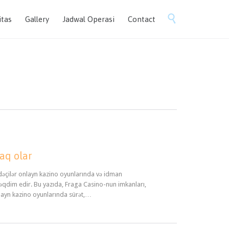
Skip

itas
Gallery
Jadwal Operasi
Contact
to
content
aq olar
adəçilər onlayn kazino oyunlarında və idman
təqdim edir. Bu yazıda, Fraga Casino-nun imkanları,
nlayn kazino oyunlarında sürət,…