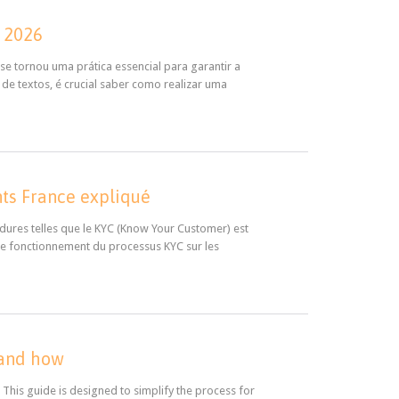
m 2026
 se tornou uma prática essencial para garantir a
de textos, é crucial saber como realizar uma
nts France expliqué
cédures telles que le KYC (Know Your Customer) est
e le fonctionnement du processus KYC sur les
 and how
. This guide is designed to simplify the process for