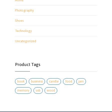
Home
Photography
Shoes
Technology
Uncategorized
Product Tags
book
business
candle
food
jam
memory
usb
wood