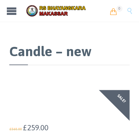
0


Candle – new
SALE!
£
259.00
£
560.00