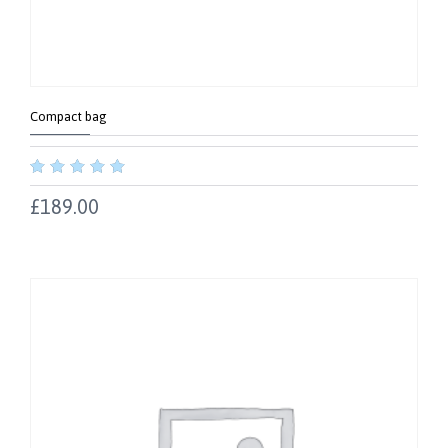
Compact bag
out
of
£
189.00
5