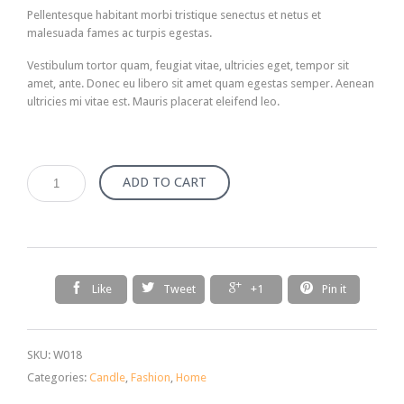
Pellentesque habitant morbi tristique senectus et netus et
malesuada fames ac turpis egestas.
Vestibulum tortor quam, feugiat vitae, ultricies eget, tempor sit
amet, ante. Donec eu libero sit amet quam egestas semper. Aenean
ultricies mi vitae est. Mauris placerat eleifend leo.
Candle
ADD TO CART
-
new
quantity




Like
Tweet
+1
Pin it
SKU:
W018
Categories:
Candle
,
Fashion
,
Home